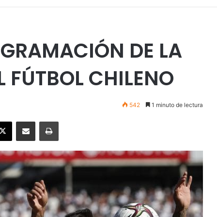
OGRAMACIÓN DE LA
L FÚTBOL CHILENO
542
1 minuto de lectura
ebook
X
Enviar vía email
Imprimir