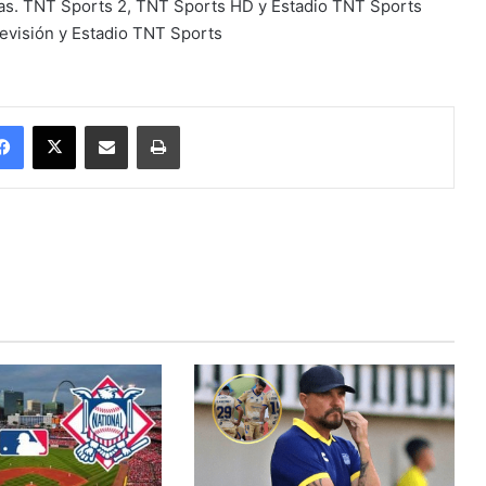
ras. TNT Sports 2, TNT Sports HD y Estadio TNT Sports
levisión y Estadio TNT Sports
Facebook
X
Enviar vía email
Imprimir