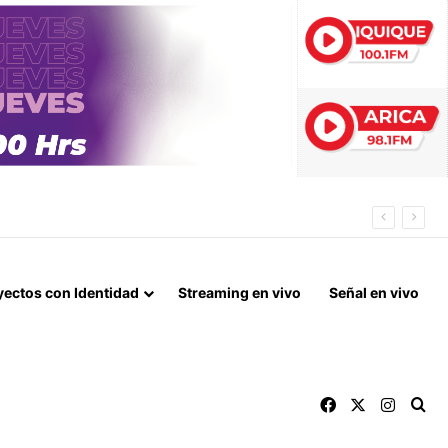
EXPLOTACIÓN DESBARATADA EN TARAPACÁ
yectos con Identidad
Streaming en vivo
Señal en vivo
Facebook
X
Instag
Bu