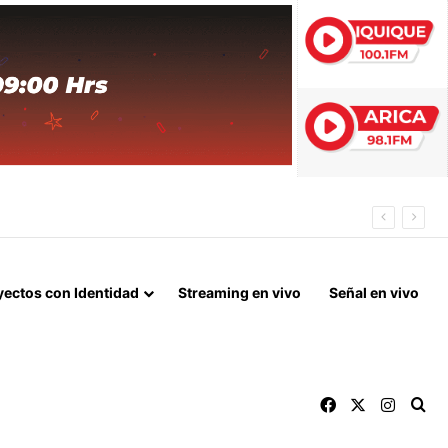
SCENSO
yectos con Identidad
Streaming en vivo
Señal en vivo
Facebook
X
Instag
Bu