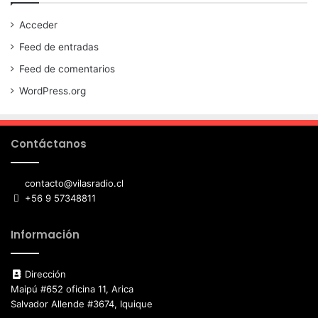
Acceder
Feed de entradas
Feed de comentarios
WordPress.org
Contáctanos
contacto@vilasradio.cl
+56 9 57348811
Información
Dirección
Maipú #652 oficina 11, Arica
Salvador Allende #3674, Iquique