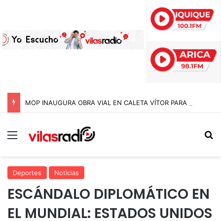
MOP INAUGURA OBRA VIAL EN CALETA VÍTOR PARA EVITAR CORTES DE RUTA DURANTE LAS CRECIDAS ESTIVALES EN ARICA Y PARINACOTA
Menú
B
Deportes
Noticias
ESCÁNDALO DIPLOMÁTICO EN
EL MUNDIAL: ESTADOS UNIDOS