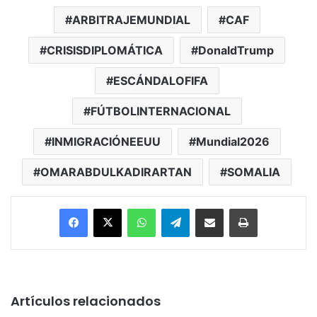
ARBITRAJEMUNDIAL
CAF
CRISISDIPLOMÁTICA
DonaldTrump
ESCÁNDALOFIFA
FÚTBOLINTERNACIONAL
INMIGRACIÓNEEUU
Mundial2026
OMARABDULKADIRARTAN
SOMALIA
Facebook
X
WhatsApp
Telegram
Enviar vía email
Imprimir
Artículos relacionados