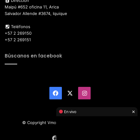
Dirección
Maipú #652 oficina 11, Arica
Salvador Allende #3674, Iquique
Teléfonos
+57 2 269150
+57 2 269151
Búscanos en facebook
Facebook
X
Instagram
×
En vivo
© Copyright Vmotor TI 2026, All Rights Reserved
Facebook
X
Instagram