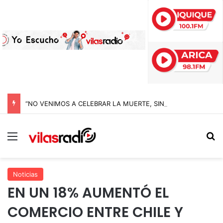
“NO VENIMOS A CELEBRAR LA MUERTE, SINO LA VIDA”: LA EMOTIVA ROMERÍA AL CEMENTERIO QUE MARCA EL CORAZÓN DE LA FIESTA DE SAN LORENZO
Menú
B
Noticias
EN UN 18% AUMENTÓ EL
COMERCIO ENTRE CHILE Y