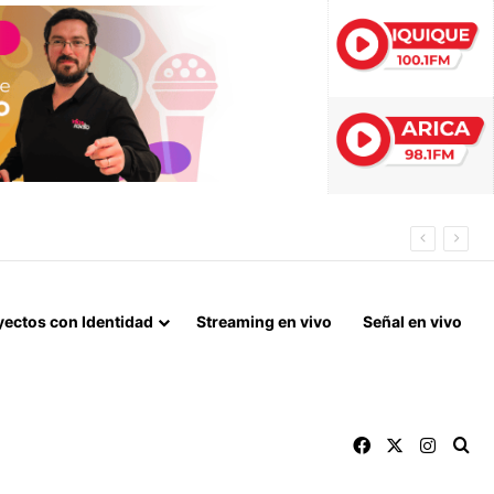
yectos con Identidad
Streaming en vivo
Señal en vivo
Facebook
X
Instag
Bu
Archivos