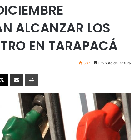
DICIEMBRE
AN ALCANZAR LOS
LITRO EN TARAPACÁ
537
1 minuto de lectura
ebook
X
Enviar vía email
Imprimir