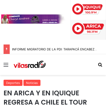
INFORME MIGRATORIO DE LA PDI: TARAPACÁ ENCABEZA LA MAYOR REDUCCIÓN DE INGRESOS IRREGULARES EN CHILE CON UNA BAJA DEL 89% EN 2026
Menú
B
Deportes
Noticias
EN ARICA Y EN IQUIQUE
REGRESA A CHILE EL TOUR