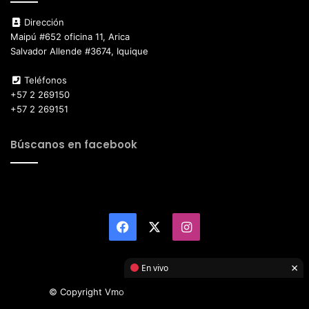
Dirección
Maipú #652 oficina 11, Arica
Salvador Allende #3674, Iquique
Teléfonos
+57 2 269150
+57 2 269151
Búscanos en facebook
Facebook
X
Instagram
×
En vivo
© Copyright Vmotor TI 2026, All Rights Reserved