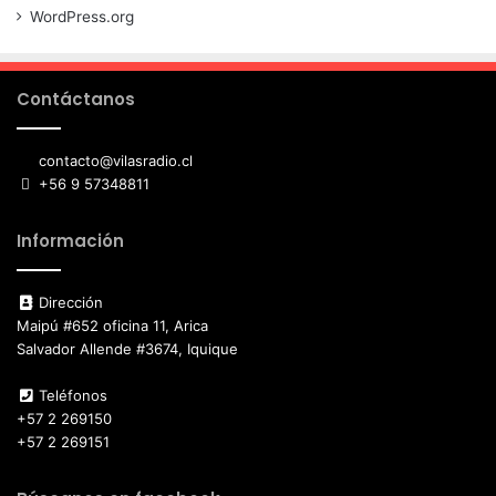
WordPress.org
Contáctanos
contacto@vilasradio.cl
+56 9 57348811
Información
Dirección
Maipú #652 oficina 11, Arica
Salvador Allende #3674, Iquique
Teléfonos
+57 2 269150
+57 2 269151