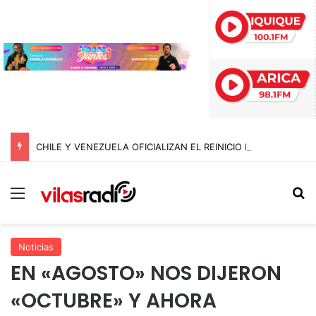
CHILE Y VENEZUELA OFICIALIZAN EL REINICIO DE RELACIONES CONSULARES Y AVANZAN HACIA LA NORMALIZACIÓN DE VÍNCULOS BILATERALES
Menú
B
Noticias
EN «AGOSTO» NOS DIJERON
«OCTUBRE» Y AHORA