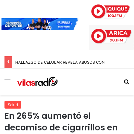
HALLAZGO DE CELULAR REVELA ABUSOS CONTRA MENOR Y TERMINA CON PROFESOR EN PRISIÓN PREVENTIVA
Menú
B
Salud
En 265% aumentó el
decomiso de cigarrillos en