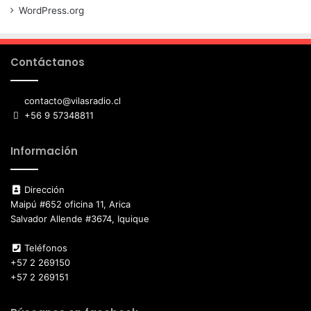
WordPress.org
Contáctanos
contacto@vilasradio.cl
+56 9 57348811
Información
Dirección
Maipú #652 oficina 11, Arica
Salvador Allende #3674, Iquique
Teléfonos
+57 2 269150
+57 2 269151