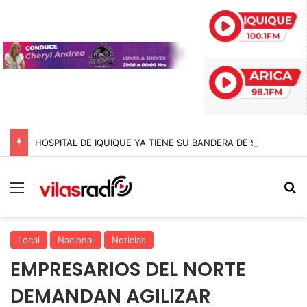
HOSPITAL DE IQUIQUE YA TIENE SU BANDERA DE SAN LORENZO: FUE BENDECIDA POR EL CAPELLÁN Y CONFECCIONADA EN EL MISMO RECINTO
Menú
B
Local
Nacional
Noticias
EMPRESARIOS DEL NORTE
DEMANDAN AGILIZAR