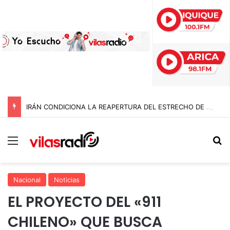
IRÁN CONDICIONA LA REAPERTURA DEL ESTRECHO DE ORMUZ Y EXIGE A ESTADOS UNIDOS EL FIN DEL BLOQUEO Y REPARACIONES DE GUERRA
Menú
B
Nacional
Noticias
EL PROYECTO DEL «911
CHILENO» QUE BUSCA