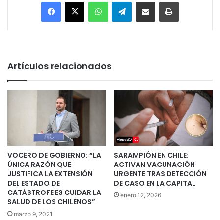
Facebook
X
WhatsApp
Telegram
Enviar vía email
Imprimir
Artículos relacionados
VOCERO DE GOBIERNO: “LA
SARAMPIÓN EN CHILE:
ÚNICA RAZÓN QUE
ACTIVAN VACUNACIÓN
JUSTIFICA LA EXTENSIÓN
URGENTE TRAS DETECCIÓN
DEL ESTADO DE
DE CASO EN LA CAPITAL
CATÁSTROFE ES CUIDAR LA
enero 12, 2026
SALUD DE LOS CHILENOS”
marzo 9, 2021