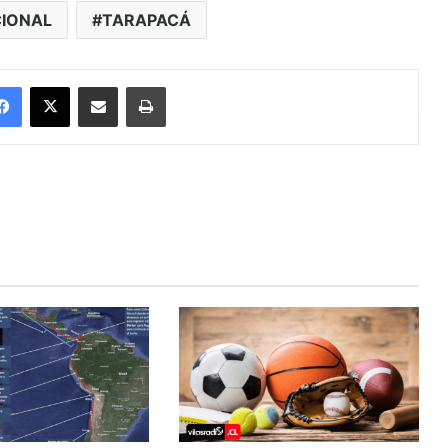
IONAL
TARAPACÁ
Facebook
X
Enviar vía email
Imprimir