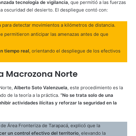
nzada tecnología de vigilancia
, que permitió a las fuerzas
la oscuridad del desierto. El despliegue contó con:
a
para detectar movimientos a kilómetros de distancia.
e permitieron anticipar las amenazas antes de que
en tiempo real
, orientando el despliegue de los efectivos
la Macrozona Norte
 Norte,
Alberto Soto Valenzuela
, este procedimiento es la
o de la teoría a la práctica.
“No se trata solo de una
ibir actividades ilícitas y reforzar la seguridad en la
e de Área Fronteriza de Tarapacá, explicó que la
cer un control efectivo del territorio
, elevando la