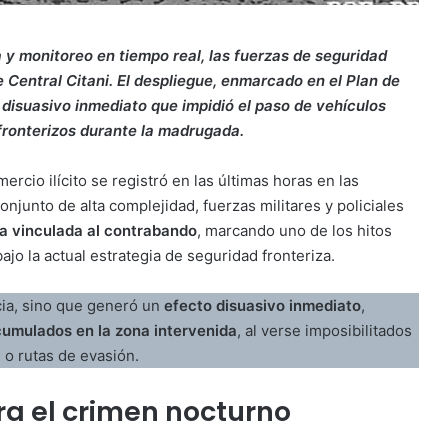
 y monitoreo en tiempo real, las fuerzas de seguridad
 Central Citani. El despliegue, enmarcado en el Plan de
 disuasivo inmediato que impidió el paso de vehículos
fronterizos durante la madrugada.
rcio ilícito se registró en las últimas horas en las
onjunto de alta complejidad, fuerzas militares y policiales
na vinculada al contrabando
, marcando uno de los hitos
ajo la actual estrategia de seguridad fronteriza.
cia, sino que generó un
efecto disuasivo inmediato
,
umulados en la zona intervenida
, al verse imposibilitados
 o rutas de evasión.
ra el crimen nocturno