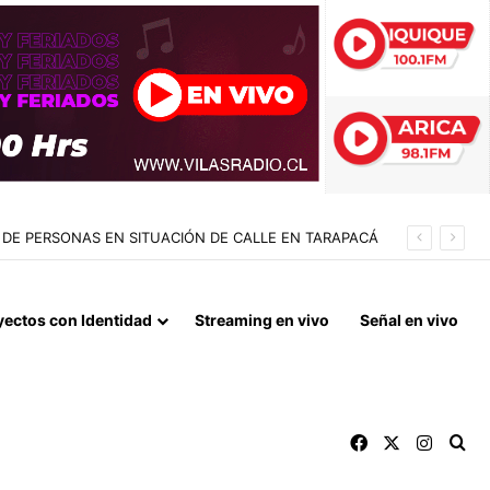
ARA TRAS MESES DE RETRASO
yectos con Identidad
Streaming en vivo
Señal en vivo
Facebook
X
Instag
Bu