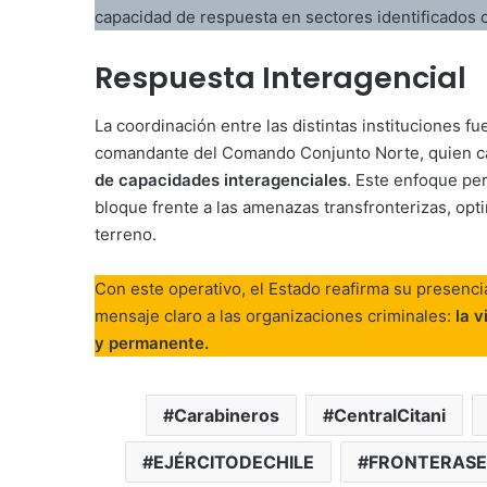
capacidad de respuesta en sectores identificados c
Respuesta Interagencial
La coordinación entre las distintas instituciones f
comandante del Comando Conjunto Norte, quien cal
de capacidades interagenciales
. Este enfoque pe
bloque frente a las amenazas transfronterizas, op
terreno.
Con este operativo, el Estado reafirma su presenci
mensaje claro a las organizaciones criminales:
la v
y permanente.
Carabineros
CentralCitani
EJÉRCITODECHILE
FRONTERAS