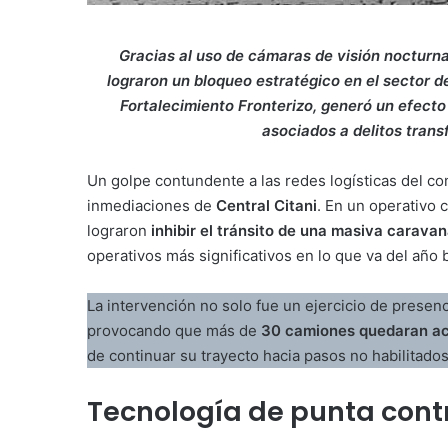
Gracias al uso de cámaras de visión nocturna
lograron un bloqueo estratégico en el sector de
Fortalecimiento Fronterizo, generó un efecto
asociados a delitos trans
Un golpe contundente a las redes logísticas del come
inmediaciones de
Central Citani
. En un operativo c
lograron
inhibir el tránsito de una masiva carava
operativos más significativos en lo que va del año b
La intervención no solo fue un ejercicio de presen
provocando que más de
30 camiones quedaran ac
de continuar su trayecto hacia pasos no habilitados
Tecnología de punta cont