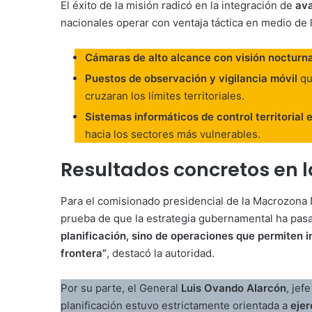
El éxito de la misión radicó en la integración de
ava
nacionales operar con ventaja táctica en medio de 
Cámaras de alto alcance con visión nocturn
Puestos de observación y vigilancia móvil
qu
cruzaran los límites territoriales.
Sistemas informáticos de control territorial 
hacia los sectores más vulnerables.
Resultados concretos en 
Para el comisionado presidencial de la Macrozona
prueba de que la estrategia gubernamental ha pasad
planificación, sino de operaciones que permiten inh
frontera”
, destacó la autoridad.
Por su parte, el General
Luis Ovando Alarcón
, jef
planificación estuvo estrictamente orientada a
ejer