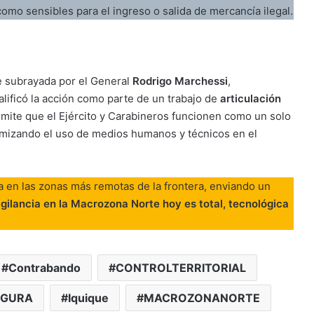
omo sensibles para el ingreso o salida de mercancía ilegal.
ue subrayada por el General
Rodrigo Marchessi
,
ificó la acción como parte de un trabajo de
articulación
rmite que el Ejército y Carabineros funcionen como un solo
timizando el uso de medios humanos y técnicos en el
a en las zonas más remotas de la frontera, enviando un
igilancia en la Macrozona Norte hoy es total, tecnológica
Contrabando
CONTROLTERRITORIAL
EGURA
Iquique
MACROZONANORTE