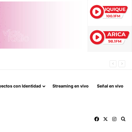
 DE ARICA
yectos con Identidad
Streaming en vivo
Señal en vivo
Facebook
X
Instag
Bu