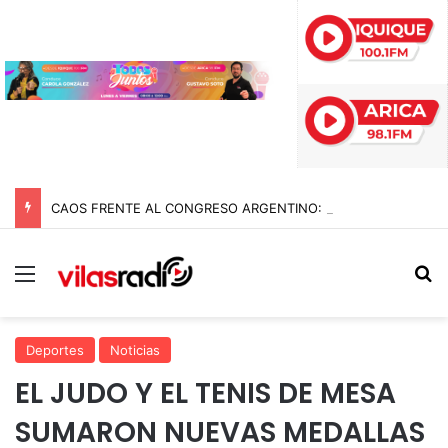
CAOS FRENTE AL CONGRESO ARGENTINO: INCIDENTES, GASES Y MÁS DE DIEZ DETENIDOS EN MARCHA CONTRA REFORMAS DE MILEI
Menú
B
Deportes
Noticias
EL JUDO Y EL TENIS DE MESA
SUMARON NUEVAS MEDALLAS