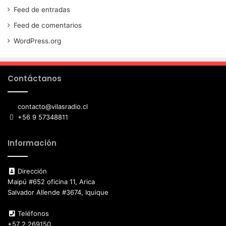
Feed de entradas
Feed de comentarios
WordPress.org
Contáctanos
contacto@vilasradio.cl
+56 9 57348811
Información
Dirección
Maipú #652 oficina 11, Arica
Salvador Allende #3674, Iquique
Teléfonos
+57 2 269150