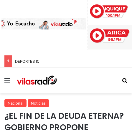
DEPORTES IQUIQUE IGUALA 1-1 ANTE COBRELOA Y RESCATA UN PUNTO ANTE EL LÍDER DEL ASCENSO
Menú
B
Nacional
Noticias
¿EL FIN DE LA DEUDA ETERNA?
GOBIERNO PROPONE