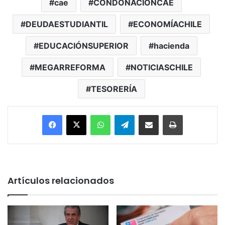
cae
CONDONACIÓNCAE
DEUDAESTUDIANTIL
ECONOMÍACHILE
EDUCACIÓNSUPERIOR
hacienda
MEGARREFORMA
NOTICIASCHILE
TESORERÍA
Facebook
X
WhatsApp
Telegram
Enviar vía email
Imprimir
Artículos relacionados