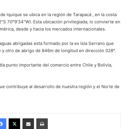
e Iquique se ubica en la región de Tarapacá , en la costa
2″S 70°9’34″W). Esta ubicación privilegiada, lo convierte en
américa, desde y hacia los mercados internacionales.
guas abrigadas esta formado por la ex Isla Serrano que
e y otro de abrigo de 846m de longitud en dirección 028°.
ía punto importante del comercio entre Chile y Bolivia,
e contribuye al desarrollo de nuestra región y el Norte de
Facebook
X
Enviar vía email
Imprimir