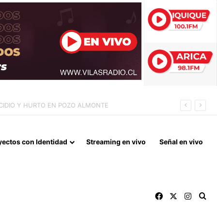
IL MILLONES EN LA GESTIÓN ANTERIOR
yectos con Identidad
Streaming en vivo
Señal en vivo
Facebook
X
Instag
Bu