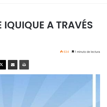
E IQUIQUE A TRAVÉS
634
1 minuto de lectura
ebook
X
Enviar vía email
Imprimir