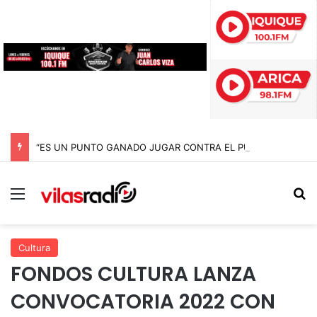
“ES UN PUNTO GANADO JUGAR CONTRA EL PUNTERO” HERNÁN PEÑA TRAS EL EMPATE CON COBRELOA
Menú
B
Cultura
FONDOS CULTURA LANZA
CONVOCATORIA 2022 CON