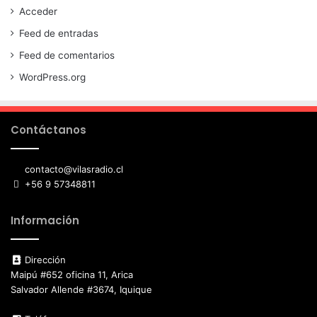
Acceder
Feed de entradas
Feed de comentarios
WordPress.org
Contáctanos
contacto@vilasradio.cl
+56 9 57348811
Información
Dirección
Maipú #652 oficina 11, Arica
Salvador Allende #3674, Iquique