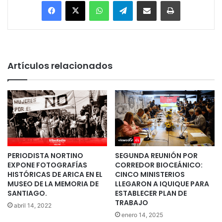
Facebook
X
WhatsApp
Telegram
Enviar vía email
Imprimir
Artículos relacionados
PERIODISTA NORTINO
SEGUNDA REUNIÓN POR
EXPONE FOTOGRAFÍAS
CORREDOR BIOCEÁNICO:
HISTÓRICAS DE ARICA EN EL
CINCO MINISTERIOS
MUSEO DE LA MEMORIA DE
LLEGARON A IQUIQUE PARA
SANTIAGO.
ESTABLECER PLAN DE
TRABAJO
abril 14, 2022
enero 14, 2025