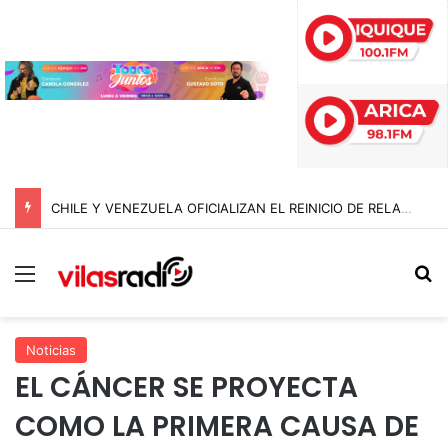
CHILE Y VENEZUELA OFICIALIZAN EL REINICIO DE RELACIONES CONSULARES Y AVANZAN HACIA LA NORMALIZACIÓN DE VÍNCULOS BILATERALES
Menú
B
Noticias
EL CÁNCER SE PROYECTA
COMO LA PRIMERA CAUSA DE