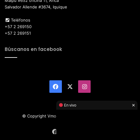
Maipú #652 oficina 11, Arica
Salvador Allende #3674, Iquique
Teléfonos
+57 2 269150
+57 2 269151
Búscanos en facebook
Facebook
X
Instagram
×
En vivo
© Copyright Vmotor TI 2026, All Rights Reserved
Facebook
X
Instagram