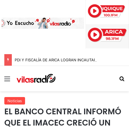
PDI Y FISCALÍA DE ARICA LOGRAN INCAUTAR 28 KILOS DE MARIHUANA OCULTOS EN UN CAMIÓN DE ALTO TONELAJE EN CHUNGARÁ
Menú
B
Noticias
EL BANCO CENTRAL INFORMÓ
QUE EL IMACEC CRECIÓ UN