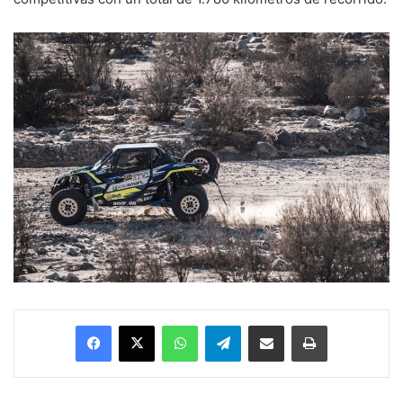
Facebook
X
WhatsApp
Telegram
Enviar vía email
Imprimir