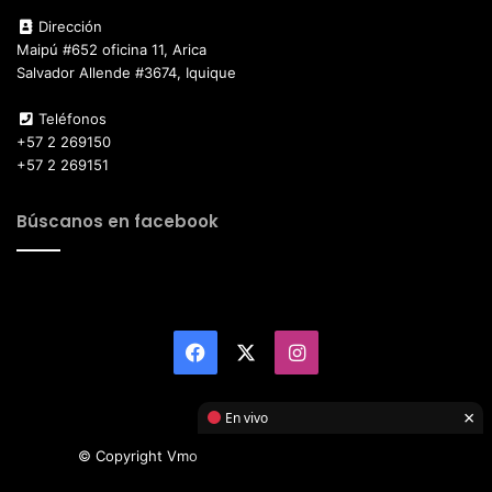
Dirección
Maipú #652 oficina 11, Arica
Salvador Allende #3674, Iquique
Teléfonos
+57 2 269150
+57 2 269151
Búscanos en facebook
Facebook
X
Instagram
×
En vivo
© Copyright Vmotor TI 2026, All Rights Reserved