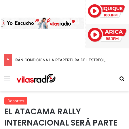
IRÁN CONDICIONA LA REAPERTURA DEL ESTRECHO DE ORMUZ Y EXIGE A ESTADOS UNIDOS EL FIN DEL BLOQUEO Y REPARACIONES DE GUERRA
Menú
B
Deportes
EL ATACAMA RALLY
INTERNACIONAL SERÁ PARTE