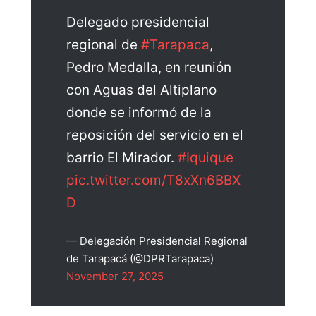
Delegado presidencial
regional de
#Tarapaca
,
Pedro Medalla, en reunión
con Aguas del Altiplano
donde se informó de la
reposición del servicio en el
barrio El Mirador.
#Iquique
pic.twitter.com/T8xXn6BBX
D
— Delegación Presidencial Regional
de Tarapacá (@DPRTarapaca)
November 27, 2025