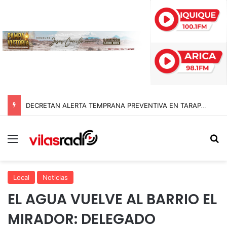
DECRETAN ALERTA TEMPRANA PREVENTIVA EN TARAPACÁ POR NEVADAS, LLUVIAS Y TORMENTAS ELÉCTRICAS
Menú
B
Local
Noticias
EL AGUA VUELVE AL BARRIO EL
MIRADOR: DELEGADO