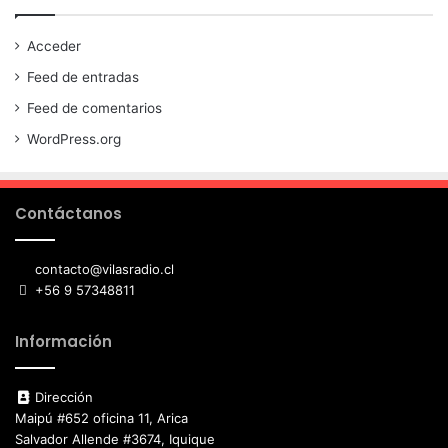
Acceder
Feed de entradas
Feed de comentarios
WordPress.org
Contáctanos
contacto@vilasradio.cl
+56 9 57348811
Información
Dirección
Maipú #652 oficina 11, Arica
Salvador Allende #3674, Iquique