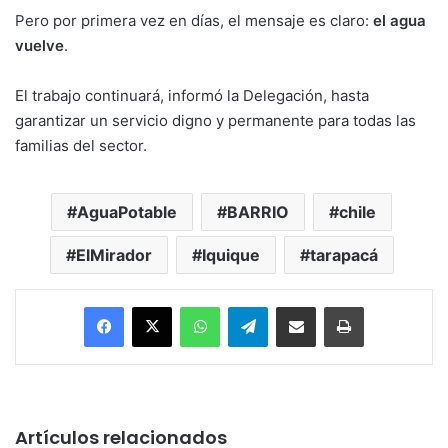
Pero por primera vez en días, el mensaje es claro:
el agua
vuelve
.
El trabajo continuará, informó la Delegación, hasta
garantizar un servicio digno y permanente para todas las
familias del sector.
AguaPotable
BARRIO
chile
ElMirador
Iquique
tarapacá
Facebook
X
WhatsApp
Telegram
Enviar vía email
Imprimir
Artículos relacionados