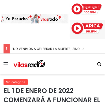
“NO VENIMOS A CELEBRAR LA MUERTE, SINO LA VIDA”: LA EMOTIVA ROMERÍA AL CEMENTERIO QUE MARCA EL CORAZÓN DE LA FIESTA DE SAN LORENZO
Menú
B
Sin categoría
EL 1 DE ENERO DE 2022
COMENZARÁ A FUNCIONAR EL