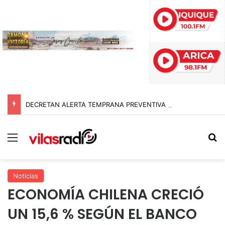
DECRETAN ALERTA TEMPRANA PREVENTIVA EN TARAPACÁ POR NEVADAS, LLUVIAS Y TORMENTAS ELÉCTRICAS
Menú
B
Noticias
ECONOMÍA CHILENA CRECIÓ
UN 15,6 % SEGÚN EL BANCO