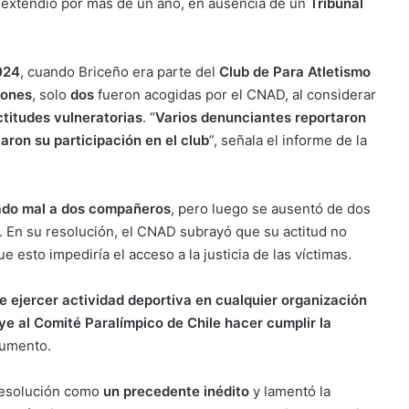
 extendió por más de un año, en ausencia de un
Tribunal
024
, cuando Briceño era parte del
Club de Para Atletismo
iones
, solo
dos
fueron acogidas por el CNAD, al considerar
titudes vulneratorias
. “
Varios denunciantes reportaron
aron su participación en el club
”, señala el informe de la
tado mal a dos compañeros
, pero luego se ausentó de dos
. En su resolución, el CNAD subrayó que su actitud no
 esto impediría el acceso a la justicia de las víctimas.
de ejercer actividad deportiva en cualquier organización
ye al Comité Paralímpico de Chile hacer cumplir la
ocumento.
 resolución como
un precedente inédito
y lamentó la