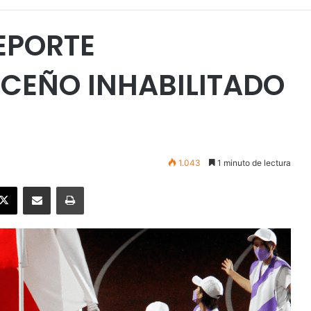
EPORTE
ICEÑO INHABILITADO
1.043
1 minuto de lectura
ebook
X
Enviar vía email
Imprimir