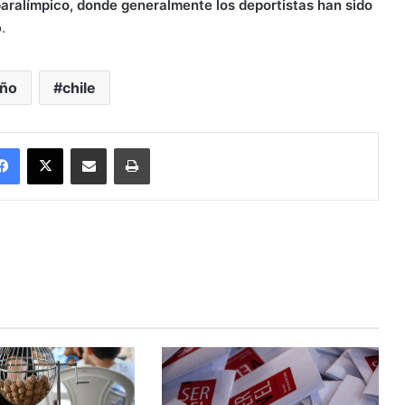
paralímpico, donde generalmente los deportistas han sido
.
eño
chile
Facebook
X
Enviar vía email
Imprimir