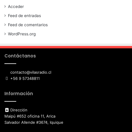
Acceder
Feed de entradas
Feed de comentarios
WordPress.org
Contáctanos
contacto@vilasradio.cl
+56 9 57348811
Información
Dirección
Maipú #652 oficina 11, Arica
Salvador Allende #3674, Iquique