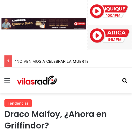
“NO VENIMOS A CELEBRAR LA MUERTE, SINO LA VIDA”: LA EMOTIVA ROMERÍA AL CEMENTERIO QUE MARCA EL CORAZÓN DE LA FIESTA DE SAN LORENZO
Menú
B
Tendencias
Draco Malfoy, ¿Ahora en
Griffindor?