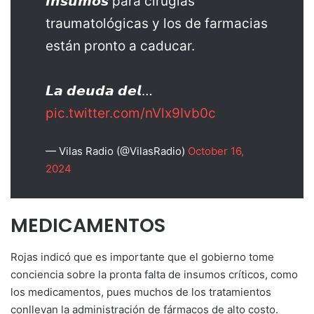
𝙞𝙣𝙨𝙪𝙢𝙤𝙨 para cirugías
traumatológicas y los de farmacias
están pronto a caducar.
𝙇𝙖 𝙙𝙚𝙪𝙙𝙖 𝙙𝙚𝙡…
pic.twitter.com/nVlx9Ivb0c
— Vilas Radio (@VilasRadio)
October 16,
2024
MEDICAMENTOS
Rojas indicó que es importante que el gobierno tome
conciencia sobre la pronta falta de insumos críticos, como
los medicamentos, pues muchos de los tratamientos
conllevan la administración de fármacos de alto costo.