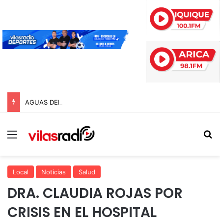
AGUAS DEL ALTIPLANO INICIA ETAPA DE REMOCIÓN DE PAVIMENTO EN AVENIDA ARTURO PRAT
Menú
B
Local
Noticias
Salud
DRA. CLAUDIA ROJAS POR
CRISIS EN EL HOSPITAL