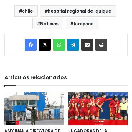
chile
hospital regional de iquique
Noticias
tarapacá
Facebook
X
WhatsApp
Telegram
Enviar vía email
Imprimir
Artículos relacionados
ASESINAN A DIRECTORA DE
JUGADORAS DE LA