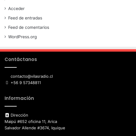
Acceder
Feed de entradas
Feed de comentarios
WordPress.org
Contáctanos
contacto@vilasradio.cl
+56 9 57348811
Información
Dirección
Maipú #652 oficina 11, Arica
Salvador Allende #3674, Iquique