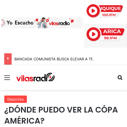
BANCADA COMUNISTA BUSCA ELEVAR A TRES AÑOS DE CÁRCEL LAS PENAS A POLICÍAS POR APREMIOS ILEGÍTIMOS EN MODIFICACIÓN A LA LEY NAIN-RETAMAL
Menú
B
Deportes
¿DÓNDE PUEDO VER LA CÓPA
AMÉRICA?