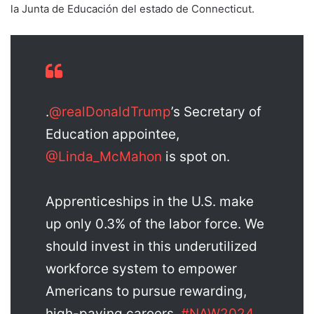
la Junta de Educación del estado de Connecticut.
.
@realDonaldTrump
’s Secretary of
Education appointee,
@Linda_McMahon
is spot on.
Apprenticeships in the U.S. make
up only 0.3% of the labor force. We
should invest in this underutilized
workforce system to empower
Americans to pursue rewarding,
high-paying careers.
#NAW2024