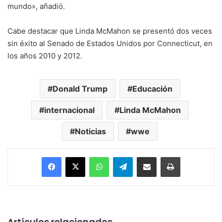
mundo», añadió.
Cabe destacar que Linda McMahon se presentó dos veces
sin éxito al Senado de Estados Unidos por Connecticut, en
los años 2010 y 2012.
Donald Trump
Educación
internacional
Linda McMahon
Noticias
wwe
Facebook
X
WhatsApp
Telegram
Enviar vía email
Imprimir
Artículos relacionados