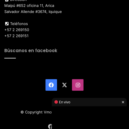
Maipú #652 oficina 11, Arica
Salvador Allende #3674, Iquique
Teléfonos
+57 2 269150
+57 2 269151
Búscanos en facebook
Facebook
X
Instagram
×
En vivo
© Copyright Vmotor TI 2026, All Rights Reserved
Facebook
X
Instagram