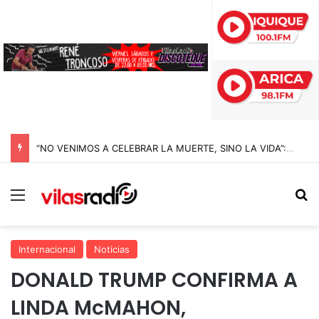
“NO VENIMOS A CELEBRAR LA MUERTE, SINO LA VIDA”: LA EMOTIVA ROMERÍA AL CEMENTERIO QUE MARCA EL CORAZÓN DE LA FIESTA DE SAN LORENZO
Menú
B
Internacional
Noticias
DONALD TRUMP CONFIRMA A
LINDA McMAHON,