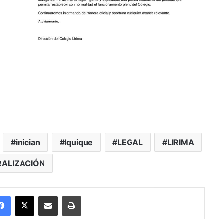
inician
Iquique
LEGAL
LIRIMA
RALIZACIÓN
Facebook
X
Enviar vía email
Imprimir