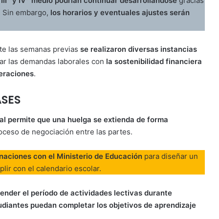
e
III° y IV° medio podrían continuar desarrollándose
gracias
n. Sin embargo,
los horarios y eventuales ajustes serán
nte las semanas previas
se realizaron diversas instancias
zar las demandas laborales con
la sostenibilidad financiera
peraciones
.
ASES
oral permite que una huelga se extienda de forma
ceso de negociación entre las partes.
dinaciones con el Ministerio de Educación
para diseñar un
ir con el calendario escolar.
ender el período de actividades lectivas durante
udiantes puedan completar los objetivos de aprendizaje