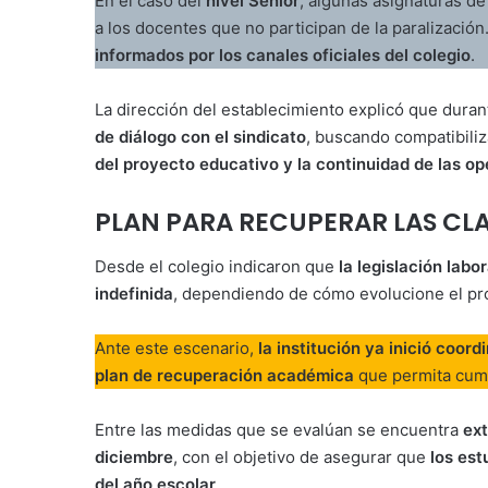
En el caso del
nivel Senior
, algunas asignaturas d
a los docentes que no participan de la paralizació
informados por los canales oficiales del colegio
.
La dirección del establecimiento explicó que dura
de diálogo con el sindicato
, buscando compatibili
del proyecto educativo y la continuidad de las o
PLAN PARA RECUPERAR LAS CL
Desde el colegio indicaron que
la legislación lab
indefinida
, dependiendo de cómo evolucione el pro
Ante este escenario,
la institución ya inició coor
plan de recuperación académica
que permita cumpl
Entre las medidas que se evalúan se encuentra
ext
diciembre
, con el objetivo de asegurar que
los est
del año escolar
.