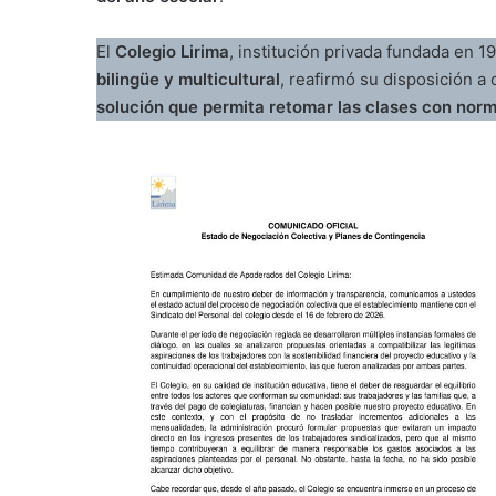
El
Colegio Lirima
, institución privada fundada en 
bilingüe y multicultural
, reafirmó su disposición a 
solución que permita retomar las clases con norm