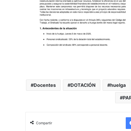
Docentes
DOTACIÓN
huelga
PA
Compartir