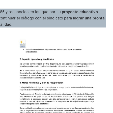
1985 y reconocida en Iquique por su
proyecto educativo
continuar el diálogo con el sindicato para
lograr una pronta
alidad
.