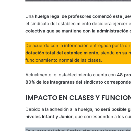
Una
huelga legal de profesores comenzó este juev
el sindicato del establecimiento decidiera ejerce
colectiva que se mantiene con la administración 
De acuerdo con la información entregada por la dir
dotación total del establecimiento
, siendo
en su 
funcionamiento normal de las clases.
Actualmente, el establecimiento cuenta con
48 pro
80% de los integrantes del sindicato correspond
IMPACTO EN CLASES Y FUNCIO
Debido a la adhesión a la huelga,
no será posible g
niveles Infant y Junior
, que corresponden a los cur