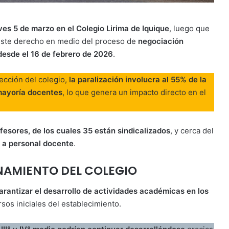
es 5 de marzo en el Colegio Lirima de Iquique
, luego que
r este derecho en medio del proceso de
negociación
desde el 16 de febrero de 2026
.
ección del colegio,
la paralización involucra al 55% de la
mayoría docentes
, lo que genera un impacto directo en el
fesores, de los cuales 35 están sindicalizados
, y cerca del
e a personal docente
.
NAMIENTO DEL COLEGIO
arantizar el desarrollo de actividades académicas en los
sos iniciales del establecimiento.