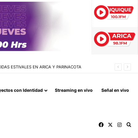
LLÁN Y CONFECCIONADA EN EL MISMO RECINTO
yectos con Identidad
Streaming en vivo
Señal en vivo
Facebook
X
Instag
Bu