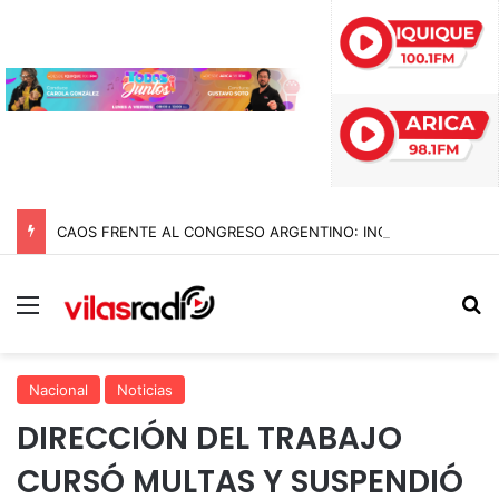
CAOS FRENTE AL CONGRESO ARGENTINO: INCIDENTES, GASES Y MÁS DE DIEZ DETENIDOS EN MARCHA CONTRA REFORMAS DE MILEI
Menú
B
Nacional
Noticias
DIRECCIÓN DEL TRABAJO
CURSÓ MULTAS Y SUSPENDIÓ