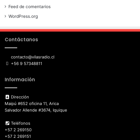
Feed de comentarios
WordPress.org
Contáctanos
contacto@vilasradio.cl
+56 9 57348811
Información
Dirección
Maipú #652 oficina 11, Arica
Salvador Allende #3674, Iquique
Teléfonos
+57 2 269150
+57 2 269151