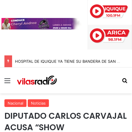
HOSPITAL DE IQUIQUE YA TIENE SU BANDERA DE SAN LORENZO: FUE BENDECIDA POR EL CAPELLÁN Y CONFECCIONADA EN EL MISMO RECINTO
Menú
B
Nacional
Noticias
DIPUTADO CARLOS CARVAJAL
ACUSA “SHOW