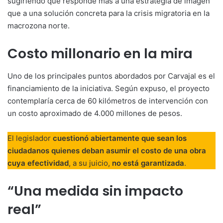
sugiriendo que responde más a una estrategia de imagen
que a una solución concreta para la crisis migratoria en la
macrozona norte.
Costo millonario en la mira
Uno de los principales puntos abordados por Carvajal es el
financiamiento de la iniciativa. Según expuso, el proyecto
contemplaría cerca de 60 kilómetros de intervención con
un costo aproximado de 4.000 millones de pesos.
El legislador
cuestionó abiertamente que sean los
ciudadanos quienes deban asumir el costo de una obra
cuya efectividad
, a su juicio,
no está garantizada
.
“Una medida sin impacto
real”