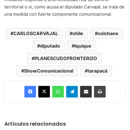
territorial o si, como acusa el diputado Carvajal, se trata de
una medida con fuerte componente comunicacional.
CARLOSCARVAJAL
chile
colchane
diputado
Iquique
PLANESCUDOFRONTERIZO
ShowComunicacional
tarapacá
Facebook
X
WhatsApp
Telegram
Enviar vía email
Imprimir
Artículos relacionados