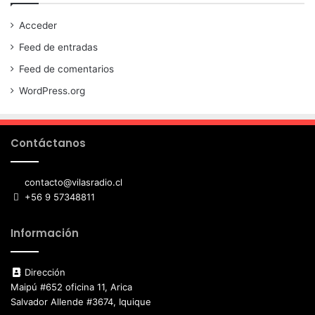
Acceder
Feed de entradas
Feed de comentarios
WordPress.org
Contáctanos
contacto@vilasradio.cl
+56 9 57348811
Información
Dirección
Maipú #652 oficina 11, Arica
Salvador Allende #3674, Iquique