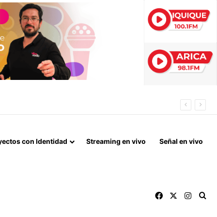
yectos con Identidad
Streaming en vivo
Señal en vivo
Facebook
X
Instag
Bu