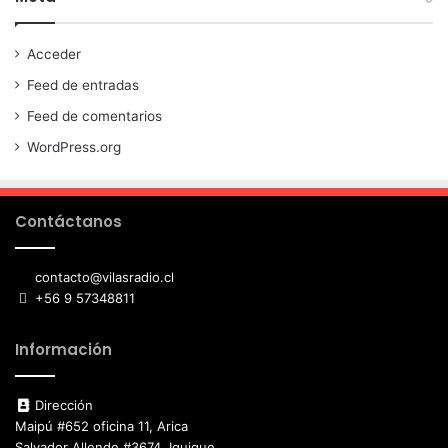
Acceder
Feed de entradas
Feed de comentarios
WordPress.org
Contáctanos
contacto@vilasradio.cl
+56 9 57348811
Información
Dirección
Maipú #652 oficina 11, Arica
Salvador Allende #3674, Iquique