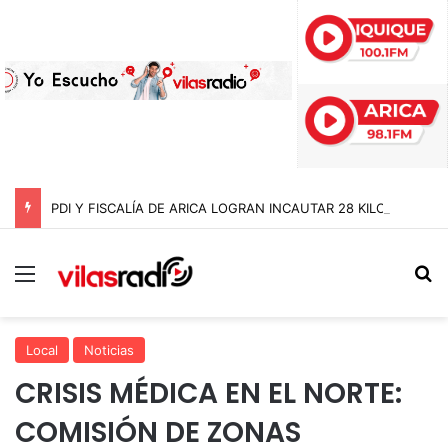
PDI Y FISCALÍA DE ARICA LOGRAN INCAUTAR 28 KILOS DE MARIHUANA OCULTOS EN UN CAMIÓN DE ALTO TONELAJE EN CHUNGARÁ
Menú
B
Local
Noticias
CRISIS MÉDICA EN EL NORTE:
COMISIÓN DE ZONAS