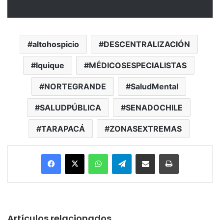
altohospicio
DESCENTRALIZACIÓN
Iquique
MÉDICOSESPECIALISTAS
NORTEGRANDE
SaludMental
SALUDPÚBLICA
SENADOCHILE
TARAPACÁ
ZONASEXTREMAS
Facebook
X
WhatsApp
Telegram
Enviar vía email
Imprimir
Artículos relacionados