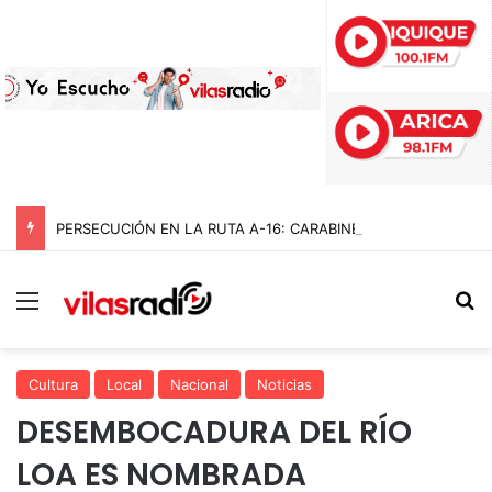
PERSECUCIÓN EN LA RUTA A-16: CARABINEROS DETIENE A CUATRO DELINCUENTES Y RECUPERA AUTO ROBADO EN BAJO MOLLE
Menú
B
Cultura
Local
Nacional
Noticias
DESEMBOCADURA DEL RÍO
LOA ES NOMBRADA