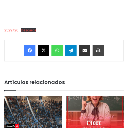
2529726
Descarga
Facebook
X
WhatsApp
Telegram
Enviar vía email
Imprimir
Artículos relacionados