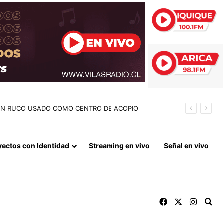
NEL MESSI
yectos con Identidad
Streaming en vivo
Señal en vivo
Facebook
X
Instag
Bu