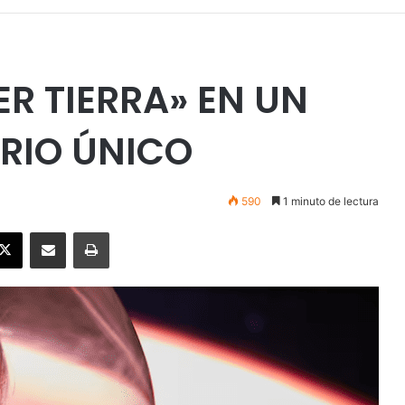
R TIERRA» EN UN
RIO ÚNICO
590
1 minuto de lectura
ebook
X
Enviar vía email
Imprimir