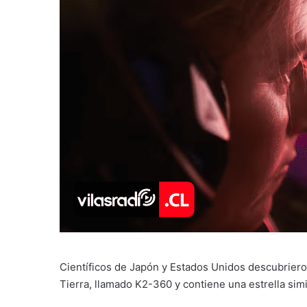
Científicos de Japón y Estados Unidos descubrieron
Tierra, llamado K2-360 y contiene una estrella simil