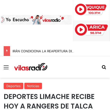
IRÁN CONDICIONA LA REAPERTURA DEL ESTRECHO DE ORMUZ Y EXIGE A ESTADOS UNIDOS EL FIN DEL BLOQUEO Y REPARACIONES DE GUERRA
Menú
B
Deportes
Noticias
DEPORTES LIMACHE RECIBE
HOY A RANGERS DE TALCA