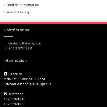
Feed de comentarios
WordPress.org
Contáctanos
contacto@vilasradio.cl
+56 9 57348811
Información
Dirección
Maipú #652 oficina 11, Arica
Salvador Allende #3674, Iquique
Teléfonos
+57 2 269150
+57 2 269151