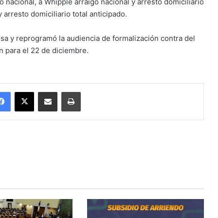
o nacional, a Whipple arraigo nacional y arresto domiciliario
 arresto domiciliario total anticipado.
ensa y reprogramó la audiencia de formalización contra del
 para el 22 de diciembre.
Facebook
X
Enviar vía email
Imprimir