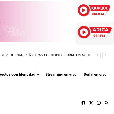
yectos con Identidad
Streaming en vivo
Señal en vivo
Facebook
X
Instag
Bu