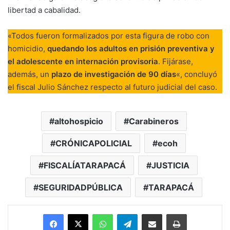
libertad a cabalidad.
«Todos fueron formalizados por esta figura de robo con
homicidio,
quedando los adultos en prisión preventiva y
el adolescente en internación provisoria
. Fijárase,
además, un
plazo de investigación de 90 días
«, concluyó
el fiscal Julio Sánchez respecto al futuro judicial del caso.
altohospicio
Carabineros
CRÓNICAPOLICIAL
ecoh
FISCALÍATARAPACÁ
JUSTICIA
SEGURIDADPÚBLICA
TARAPACÁ
Facebook
X
WhatsApp
Telegram
Enviar vía email
Imprimir