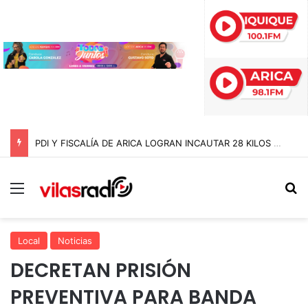
PDI Y FISCALÍA DE ARICA LOGRAN INCAUTAR 28 KILOS DE MARIHUANA OCULTOS EN UN CAMIÓN DE ALTO TONELAJE EN CHUNGARÁ
Menú
B
Local
Noticias
DECRETAN PRISIÓN
PREVENTIVA PARA BANDA