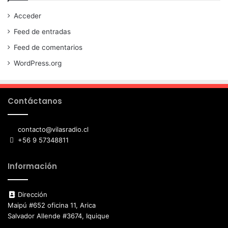
Acceder
Feed de entradas
Feed de comentarios
WordPress.org
Contáctanos
contacto@vilasradio.cl
+56 9 57348811
Información
Dirección
Maipú #652 oficina 11, Arica
Salvador Allende #3674, Iquique