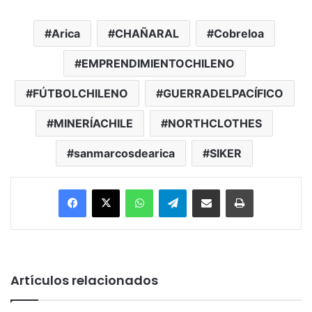
Arica
CHAÑARAL
Cobreloa
EMPRENDIMIENTOCHILENO
FÚTBOLCHILENO
GUERRADELPACÍFICO
MINERÍACHILE
NORTHCLOTHES
sanmarcosdearica
SIKER
Facebook
X
WhatsApp
Telegram
Enviar vía email
Imprimir
Artículos relacionados