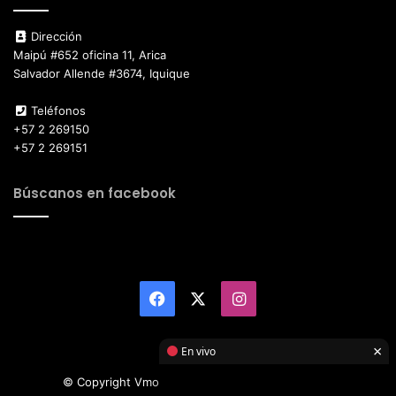
Dirección
Maipú #652 oficina 11, Arica
Salvador Allende #3674, Iquique
Teléfonos
+57 2 269150
+57 2 269151
Búscanos en facebook
Facebook
X
Instagram
×
En vivo
© Copyright Vmotor TI 2026, All Rights Reserved