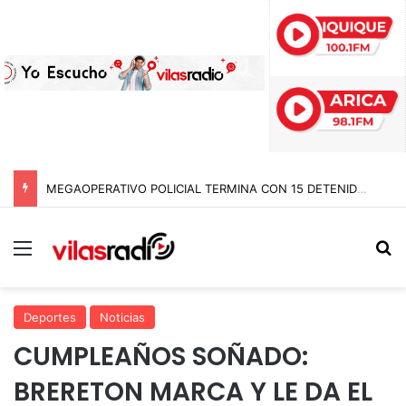
MEGAOPERATIVO POLICIAL TERMINA CON 15 DETENIDOS Y SIETE NOTIFICACIONES DE EXPULSIÓN DE EXTRANJEROS EN TARAPACÁ
Menú
B
Deportes
Noticias
CUMPLEAÑOS SOÑADO:
BRERETON MARCA Y LE DA EL