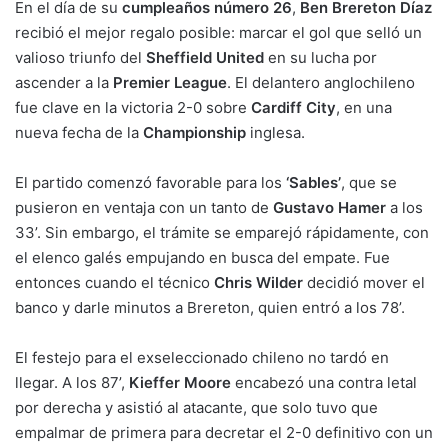
En el día de su
cumpleaños número 26
,
Ben Brereton Díaz
recibió el mejor regalo posible: marcar el gol que selló un
valioso triunfo del
Sheffield United
en su lucha por
ascender a la
Premier League
. El delantero anglochileno
fue clave en la victoria 2-0 sobre
Cardiff City
, en una
nueva fecha de la
Championship
inglesa.
El partido comenzó favorable para los
‘Sables’
, que se
pusieron en ventaja con un tanto de
Gustavo Hamer
a los
33’. Sin embargo, el trámite se emparejó rápidamente, con
el elenco galés empujando en busca del empate. Fue
entonces cuando el técnico
Chris Wilder
decidió mover el
banco y darle minutos a Brereton, quien entró a los 78’.
El festejo para el exseleccionado chileno no tardó en
llegar. A los 87’,
Kieffer Moore
encabezó una contra letal
por derecha y asistió al atacante, que solo tuvo que
empalmar de primera para decretar el 2-0 definitivo con un