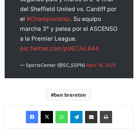
del Sheffield United vs. Cardiff por
el
#Championship
. Su equipo
marcha 3° y pelea por el ASCENSO
a la Premier League.
pic.twitter.com/pd67JvL844
— SportsCenter (@SC_ESPN)
April 18, 2025
ben brereton
Facebook
X
WhatsApp
Telegram
Enviar vía email
Imprimir