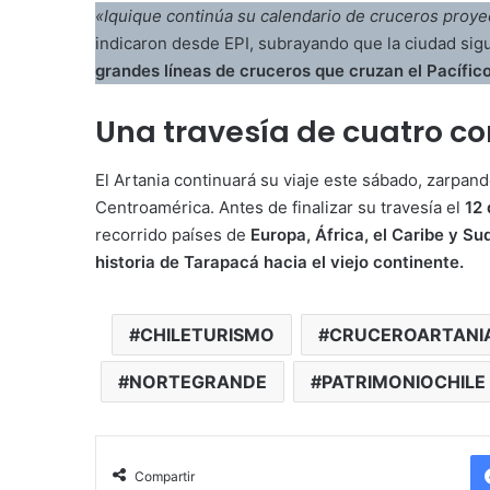
«Iquique continúa su calendario de cruceros proye
indicaron desde EPI, subrayando que la ciudad s
grandes líneas de cruceros que cruzan el Pacífico 
Una travesía de cuatro co
El Artania continuará su viaje este sábado, zarpando
Centroamérica. Antes de finalizar su travesía el
12
recorrido países de
Europa, África, el Caribe y S
historia de Tarapacá hacia el viejo continente.
CHILETURISMO
CRUCEROARTANI
NORTEGRANDE
PATRIMONIOCHILE
Compartir