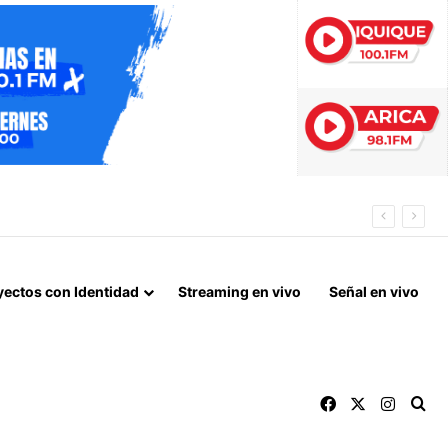
yectos con Identidad
Streaming en vivo
Señal en vivo
Facebook
X
Instag
Bu