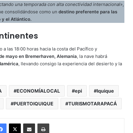
ctando una temporada con alta conectividad internacional»
,
igue consolidándose como un
destino preferente para las
y el Atlántico.
ntinentes
 a las 18:00 horas hacia la costa del Pacífico y
 de mayo en Bremerhaven, Alemania
, la nave habrá
udamérica
, llevando consigo la experiencia del desierto y la
A
ECONOMÍALOCAL
epi
Iquique
PUERTOIQUIQUE
TURISMOTARAPACÁ
Facebook
X
Enviar vía email
Imprimir