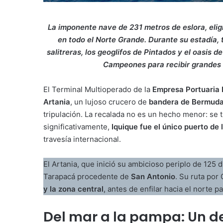
La imponente nave de 231 metros de eslora, elig
en todo el Norte Grande. Durante su estadía, 
salitreras, los geoglifos de Pintados y el oasis 
Campeones para recibir grandes n
El Terminal Multioperado de la
Empresa Portuaria I
Artania
, un lujoso crucero de
bandera de Bermud
tripulación. La recalada no es un hecho menor: se t
significativamente,
Iquique fue el único puerto de
travesía internacional.
El Artania, que inició su ambicioso periplo de 125 
Tarapacá procedente de
San Antonio
. Su ruta por
y la zona central
, antes de enfilar hacia el norte 
Del mar a la pampa: Un de