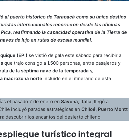
ió al puerto histórico de Tarapacá como su único destino
turistas internacionales recorrieron desde las oficinas
de Pica, reafirmando la capacidad operativa de la Tierra de
aves de lujo en rutas de escala mundial.
quique (EPI)
se vistió de gala este sábado para recibir al
as
que trajo consigo a 1.500 personas, entre pasajeros y
rata de la
séptima nave de la temporada
y,
 la macrozona norte
incluido en el itinerario de esta
días el pasado 7 de enero en
Savona, Italia
, llegó a
 Chile incluyó paradas estratégicas en
Chiloé, Puerto Montt
para descubrir los encantos del desierto chileno.
spliegue turístico integral