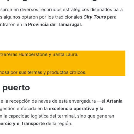
rsaron en diversos recorridos estratégicos diseñados para
as algunos optaron por los tradicionales
City Tours
para
entraron en la
Provincia del Tamarugal
.
itrereras Humberstone y Santa Laura.
mosa por sus termas y productos cítricos.
l puerto
e la recepción de naves de esta envergadura —el
Artania
 gestión enfocada en la
excelencia operativa y la
n la capacidad logística del terminal, sino que generan
mercio y el transporte
de la región.