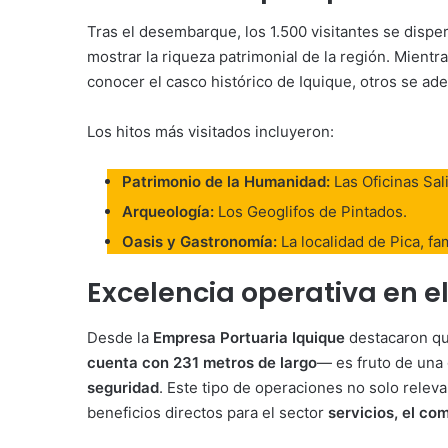
Tras el desembarque, los 1.500 visitantes se dispe
mostrar la riqueza patrimonial de la región. Mientr
conocer el casco histórico de Iquique, otros se ad
Los hitos más visitados incluyeron:
Patrimonio de la Humanidad:
Las Oficinas Sal
Arqueología:
Los Geoglifos de Pintados.
Oasis y Gastronomía:
La localidad de Pica, fa
Excelencia operativa en e
Desde la
Empresa Portuaria Iquique
destacaron qu
cuenta con 231 metros de largo
— es fruto de una
seguridad
. Este tipo de operaciones no solo releva
beneficios directos para el sector
servicios, el co