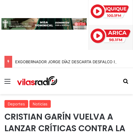
EXGOBERNADOR JORGE DÍAZ DESCARTA DESFALCO POR $95 MIL MILLONES EN EL GORE DE ARICA Y APUNTA A «ERRORES EN SUMATORIA»
Menú
B
Deportes
Noticias
CRISTIAN GARÍN VUELVA A
LANZAR CRÍTICAS CONTRA LA