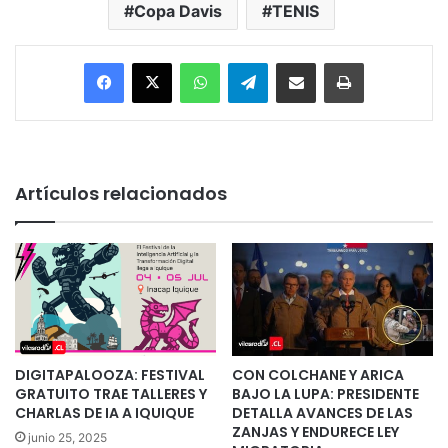
Copa Davis
TENIS
Facebook
X
WhatsApp
Telegram
Enviar vía email
Imprimir
Artículos relacionados
DIGITAPALOOZA: FESTIVAL
CON COLCHANE Y ARICA
GRATUITO TRAE TALLERES Y
BAJO LA LUPA: PRESIDENTE
CHARLAS DE IA A IQUIQUE
DETALLA AVANCES DE LAS
ZANJAS Y ENDURECE LEY
junio 25, 2025