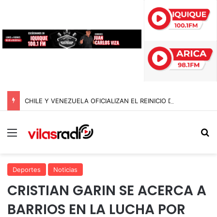
CHILE Y VENEZUELA OFICIALIZAN EL REINICIO DE RELACIONES CONSULARES Y AVANZAN HACIA LA NORMALIZACIÓN DE VÍNCULOS BILATERALES
Menú
B
Deportes
Noticias
CRISTIAN GARIN SE ACERCA A
BARRIOS EN LA LUCHA POR