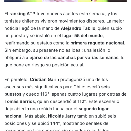
El
ranking ATP
tuvo nuevos ajustes esta semana, y los
tenistas chilenos vivieron movimientos dispares. La mejor
noticia llegó de la mano de
Alejandro Tabilo
, quien subió
un puesto y se instaló en el
lugar 55 del mundo
,
reafirmando su estatus como la
primera raqueta nacional
.
Sin embargo, su presente no es ideal: una lesión lo
obligará a
alejarse de las canchas por varias semanas
, lo
que pone en riesgo su posición actual.
En paralelo,
Cristian Garin
protagonizó uno de los
ascensos más significativos para Chile: escaló
seis
puestos
y quedó
116°
, apenas cuatro lugares por detrás de
Tomás Barrios
, quien descendió al
112°
. Este escenario
deja abierta una reñida lucha por el
segundo lugar
nacional
. Más abajo,
Nicolás Jarry
también subió seis
posiciones y se ubicó
144°
, mostrando señales de
recuperación tras semanas sin grandes resultados.