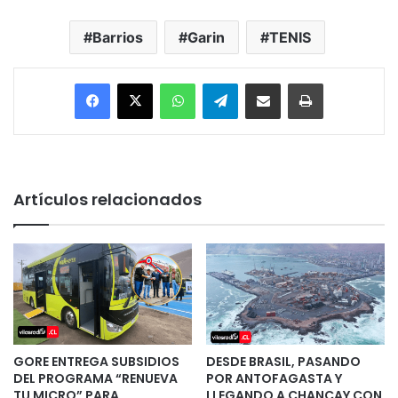
Barrios
Garin
TENIS
Facebook
X
WhatsApp
Telegram
Enviar vía email
Imprimir
Artículos relacionados
GORE ENTREGA SUBSIDIOS
DESDE BRASIL, PASANDO
DEL PROGRAMA “RENUEVA
POR ANTOFAGASTA Y
TU MICRO” PARA
LLEGANDO A CHANCAY CON