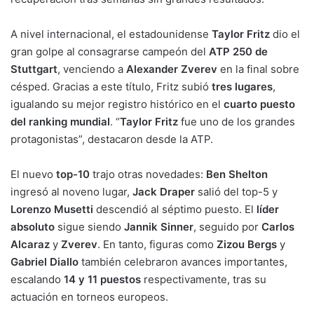
A nivel internacional, el estadounidense
Taylor Fritz
dio el
gran golpe al consagrarse campeón del
ATP 250 de
Stuttgart
, venciendo a
Alexander Zverev
en la final sobre
césped. Gracias a este título, Fritz subió
tres lugares
,
igualando su mejor registro histórico en el
cuarto puesto
del ranking mundial
. “
Taylor Fritz
fue uno de los grandes
protagonistas”, destacaron desde la ATP.
El nuevo
top-10
trajo otras novedades:
Ben Shelton
ingresó al noveno lugar,
Jack Draper
salió del top-5 y
Lorenzo Musetti
descendió al séptimo puesto. El
líder
absoluto
sigue siendo
Jannik Sinner
, seguido por
Carlos
Alcaraz
y
Zverev
. En tanto, figuras como
Zizou Bergs
y
Gabriel Diallo
también celebraron avances importantes,
escalando
14 y 11 puestos
respectivamente, tras su
actuación en torneos europeos.