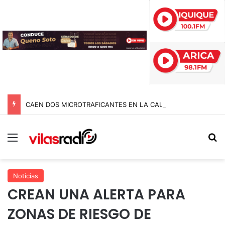
CAEN DOS MICROTRAFICANTES EN LA CAUPOLICÁN: DESMANTELAN PUNTO DE VENTA Y RETIRAN RUCO USADO COMO CENTRO DE ACOPIO
Menú
B
Noticias
CREAN UNA ALERTA PARA
ZONAS DE RIESGO DE