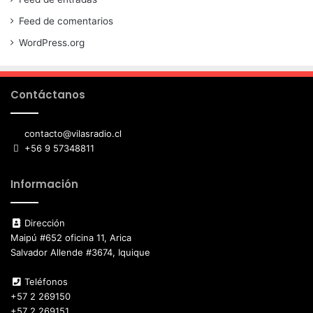
Feed de comentarios
WordPress.org
Contáctanos
contacto@vilasradio.cl
+56 9 57348811
Información
Dirección
Maipú #652 oficina 11, Arica
Salvador Allende #3674, Iquique
Teléfonos
+57 2 269150
+57 2 269151