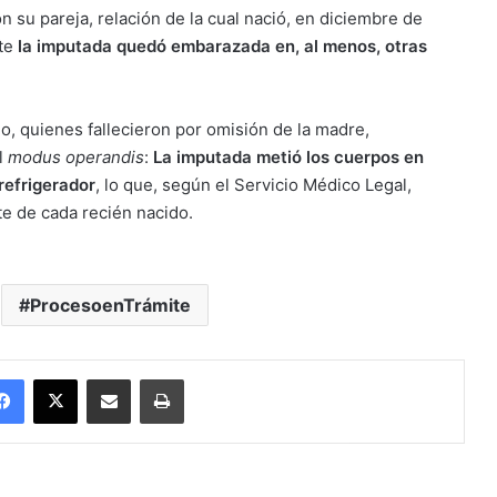
 su pareja, relación de la cual nació, en diciembre de
nte
la imputada quedó embarazada en, al menos, otras
o, quienes fallecieron por omisión de la madre,
l
modus operandis
:
La imputada metió los cuerpos en
refrigerador
, lo que, según el Servicio Médico Legal,
te de cada recién nacido.
ProcesoenTrámite
Facebook
X
Enviar vía email
Imprimir