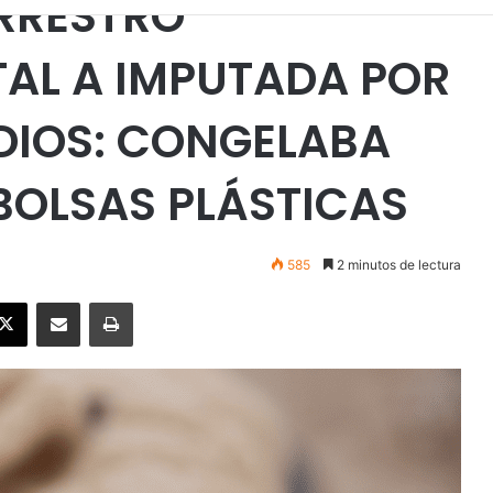
RRESTRO
TAL A IMPUTADA POR
DIOS: CONGELABA
BOLSAS PLÁSTICAS
585
2 minutos de lectura
ebook
X
Enviar vía email
Imprimir