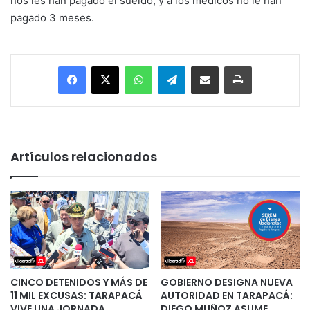
nos les han pagado el sueldo, y a los médicos no le han
pagado 3 meses.
Facebook
X
WhatsApp
Telegram
Enviar vía email
Imprimir
Artículos relacionados
CINCO DETENIDOS Y MÁS DE
GOBIERNO DESIGNA NUEVA
11 MIL EXCUSAS: TARAPACÁ
AUTORIDAD EN TARAPACÁ:
VIVE UNA JORNADA
DIEGO MUÑOZ ASUME