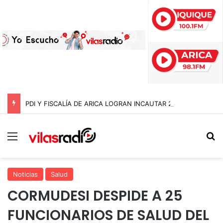
PDI Y FISCALÍA DE ARICA LOGRAN INCAUTAR 28 KILOS DE MARIHUANA OCULTOS EN UN CAMIÓN DE ALTO TONELAJE EN CHUNGARÁ
Menú
B
Noticias
Salud
CORMUDESI DESPIDE A 25
FUNCIONARIOS DE SALUD DEL