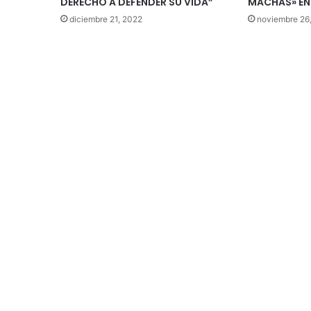
DERECHO A DEFENDER SU VIDA”
MACHAS» EN
diciembre 21, 2022
noviembre 26