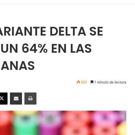
RIANTE DELTA SE
UN 64% EN LAS
MANAS
551
1 minuto de lectura
ebook
X
Enviar vía email
Imprimir