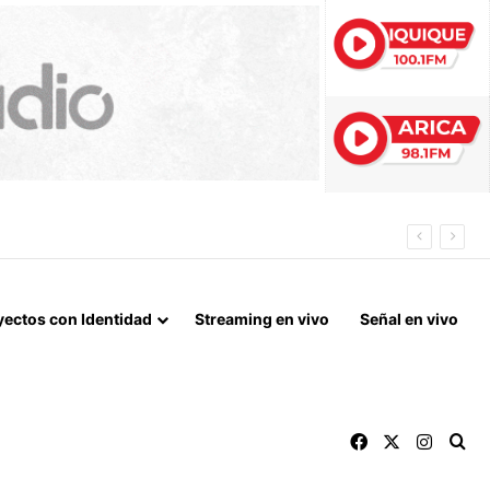
N DE ALTO TONELAJE EN CHUNGARÁ
yectos con Identidad
Streaming en vivo
Señal en vivo
Facebook
X
Instag
Bu