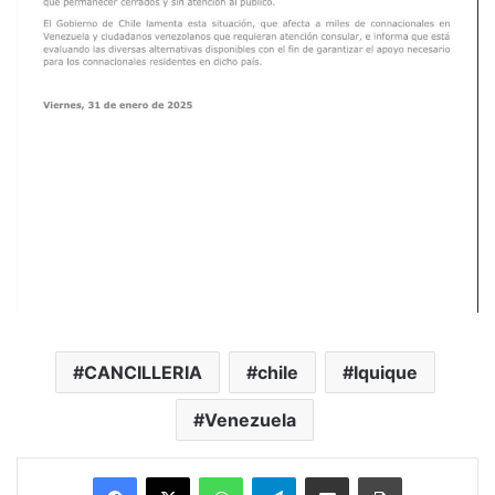
CANCILLERIA
chile
Iquique
Venezuela
Facebook
X
WhatsApp
Telegram
Enviar vía email
Imprimir