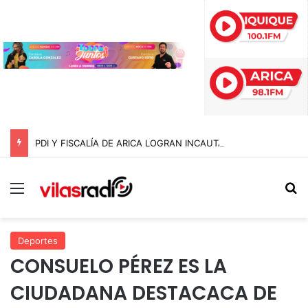
PDI Y FISCALÍA DE ARICA LOGRAN INCAUTAR 28 KILOS DE MARIHUANA OCULTOS EN UN CAMIÓN DE ALTO TONELAJE EN CHUNGARÁ
Menú
B
Deportes
CONSUELO PÉREZ ES LA
CIUDADANA DESTACACA DE