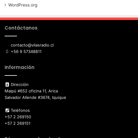
WordPress.org
Contáctanos
contacto@vilasradio.cl
+56 9 57348811
Información
Dirección
Maipú #652 oficina 11, Arica
Salvador Allende #3674, Iquique
Teléfonos
+57 2 269150
+57 2 269151