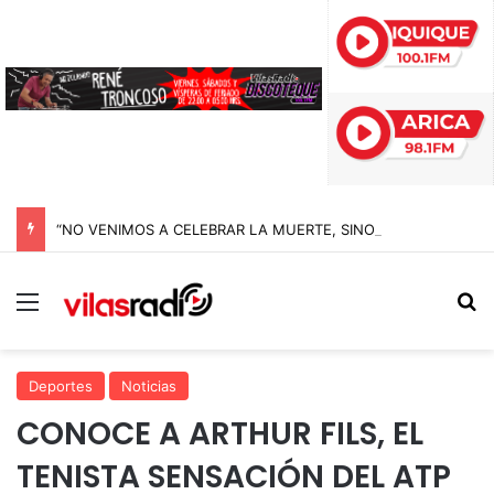
“NO VENIMOS A CELEBRAR LA MUERTE, SINO LA VIDA”: LA EMOTIVA ROMERÍA AL CEMENTERIO QUE MARCA EL CORAZÓN DE LA FIESTA DE SAN LORENZO
Menú
B
Deportes
Noticias
CONOCE A ARTHUR FILS, EL
TENISTA SENSACIÓN DEL ATP